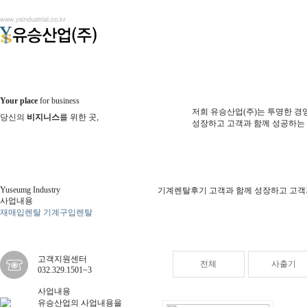
Your place
for business
저희 유승산업(주)는 투명한 경
당신의
비지니스
를 위한 곳,
성장하고 고객과 함께 성공하는
Yuseumg Industry
기계렌탈후기
고객과 함께 성장하고 고객
사업내용
재매입렌탈
기계구입렌탈
기계렌
탈후기
고객지원센터
전체
사출기
032.329.1501~3
사업내용
유승산업의 사업내용을