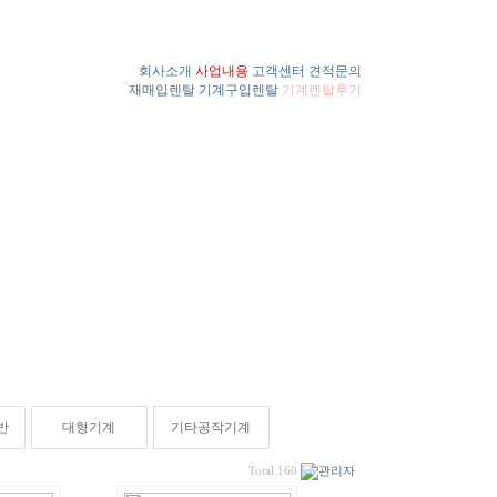
회사소개
사업내용
고객센터
견적문의
재매입렌탈
기계구입렌탈
기계렌탈후기
반
대형기계
기타공작기계
Total 160