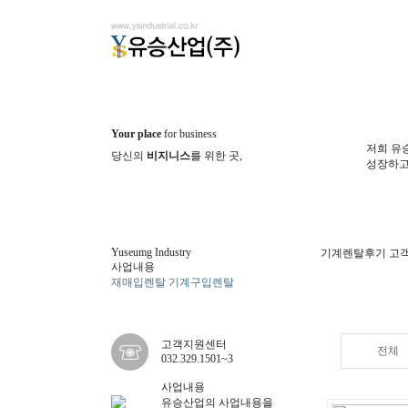
Your place
for business
저희 유
당신의
비지니스
를 위한 곳,
성장하고
Yuseumg Industry
기계렌탈후기
고객
사업내용
재매입렌탈
기계구입렌탈
기계렌
탈후기
고객지원센터
전체
032.329.1501~3
사업내용
유승산업의 사업내용을