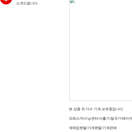
소개드립니다.
본 상품 외 다수 기계 보유중입니다
프레스/머시닝센터/사출기/절곡기/레이
재매입렌탈/기계렌탈/기계판매