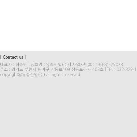
[ Contact us ]
대표자 : 허승빈 | 상호명 : 유승산업(주) | 사업자번호 : 130-81-79073
주소 : 경기도 부천시 원미구 상동로109 상동프라자 403호 | TEL : 032-329-1501~3
copyrightⓒ유승산업(주) all rights reserved.