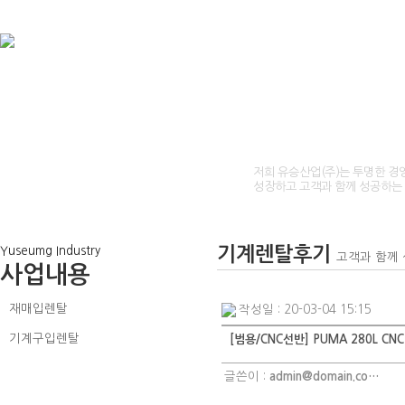
Your place
for business
저희 유승산업(주)는 투명한 경
당신의
를 위한 곳,
비지니스
성장하고 고객과 함께 성공하는
기계렌탈후기
Yuseumg Industry
고객과 함께
사업내용
재매입렌탈
작성일 : 20-03-04 15:15
기계구입렌탈
[범용/CNC선반] PUMA 280L CN
기계렌탈후기
글쓴이 :
admin@domain.co…