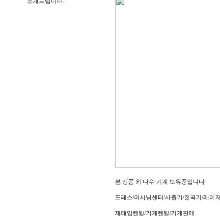
소개드립니다.
본 상품 외 다수 기계 보유중입니다
프레스/머시닝센터/사출기/절곡기/레이
재매입렌탈/기계렌탈/기계판매