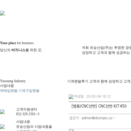
Your place
for business
저희 유승산업(주)는 투명한 경
당신의
비지니스
를 위한 곳,
성장하고 고객과 함께 성공하는
Yuseumg Industry
기계렌탈후기
고객과 함께 성장하고 고객
사업내용
재매입렌탈
기계구입렌탈
기계렌
탈후기
작성일 : 20-03-04 16:12
[범용/CNC선반] CNC선반 KIT450
고객지원센터
032.329.1501~3
글쓴이 :
admin@domain.co…
사업내용
유승산업의 사업내용을