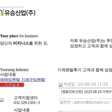
Your place
for business
저희 유승산업(주)는 
당신의
비지니스
를 위한 곳,
성장하고 고객과 함께 
Yuseumg Industry
기계렌탈후기
고객과 함께 성
사업내용
재매입렌탈
기계구입렌탈
작성일 : 20-08-24 11:35
기계렌탈후기
[범용/CNC선반] 2020.08.24 기계
고객지원센터
글쓴이 :
admin@domain.co
032.329.1501~3
사업내용