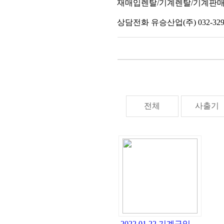
재매입렌탈/기계렌탈/기계판
상담전화 유승산업(주) 032-329-
전체
사출기
2022.01.22 기계구입…