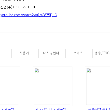
(주) 032-329-1501
.youtube.com/watch?v=6JvG875FjuQ
체
사출기
머시닝센터
프레스
범용/CN
.22 기계구입…
2022.01.11 기계구입…
유승산업(주) 