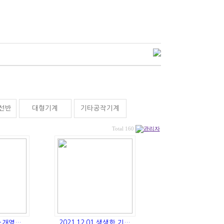
C선반
대형기계
기타공작기계
Total 160
소개영…
2021.12.01 생생한 기…