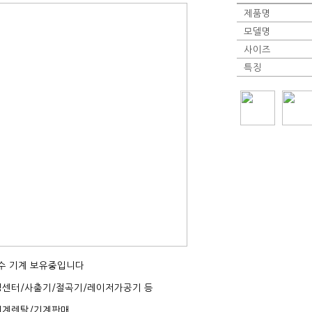
제품명
모델명
사이즈
특징
다수 기계 보유중입니다
센터/사출기/절곡기/레이저가공기 등
기계렌탈/기계판매