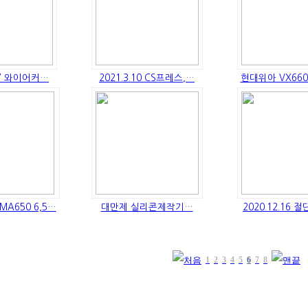
.17 와이어커…
2021.3.10 CS프레스,…
현대위아 VX66
MA650 6,5…
대만제 실리콘제작기…
2020.12.16 
1
2
3
4
5
6
7
8