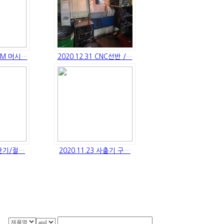
0M 머시…
2020.12.31 CNC선반 /…
절단기/절…
2020.11.23 사출기 구…