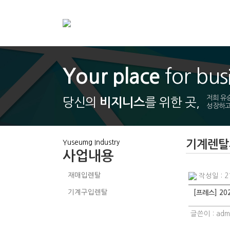
Your place
for bus
저희 유
당신의
를 위한 곳,
비지니스
성장하고
기계렌
Yuseumg Industry
사업내용
재매입렌탈
작성일 : 21
기계구입렌탈
[프레스] 20
기계렌탈후기
글쓴이 :
adm