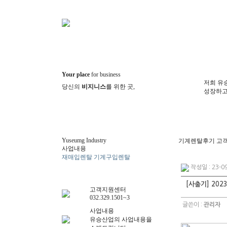
Your place
for business
저희 유
당신의
비지니스
를 위한 곳,
성장하고
Yuseumg Industry
기계렌탈후기
고객
사업내용
재매입렌탈
기계구입렌탈
기계렌
탈후기
작성일 : 23-09
[사출기] 2023
고객지원센터
032.329.1501~3
글쓴이 :
관리자
사업내용
유승산업의 사업내용을