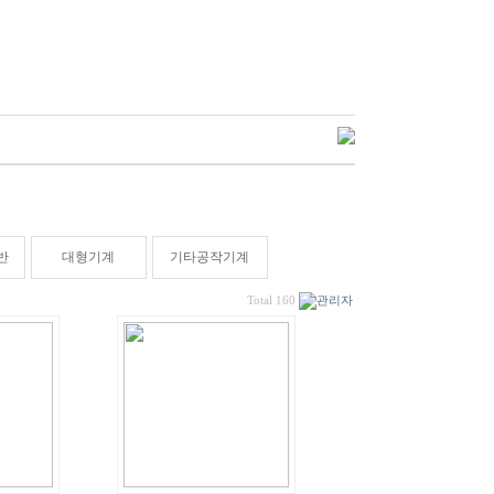
반
대형기계
기타공작기계
Total 160