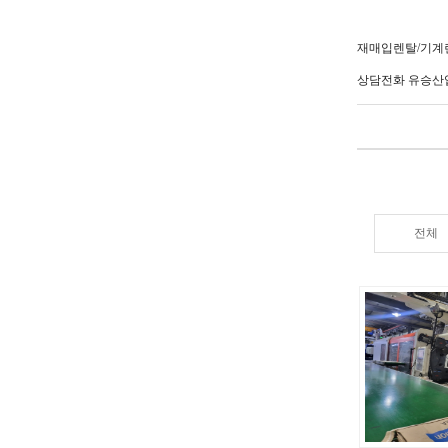
재매입렌탈/기계
상담전화 유승산업(주)
전체