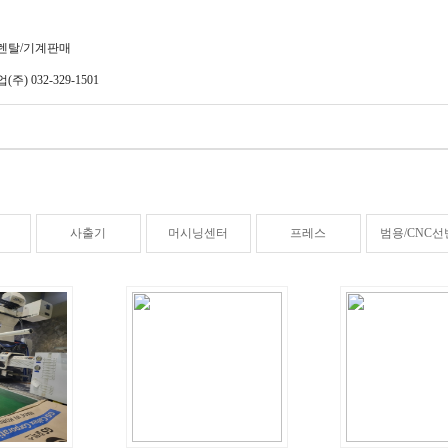
렌탈/기계판매
 032-329-1501
사출기
머시닝센터
프레스
범용/CNC선