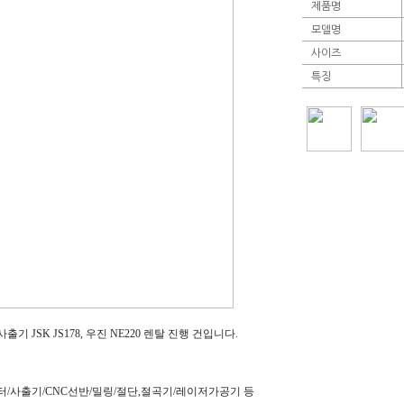
제품명
모델명
사이즈
특징
 사출기 JSK JS178, 우진 NE220 렌탈 진행 건입니다.
/사출기/CNC선반/밀링/절단,절곡기/레이저가공기 등