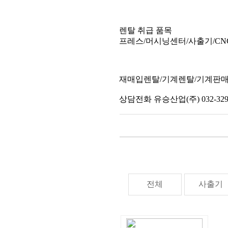
렌탈 취급 품목
프레스/머시닝센터/사출기/CN
재매입렌탈/기계렌탈/기계판
상담전화 유승산업(주) 032-329-
전체
사출기