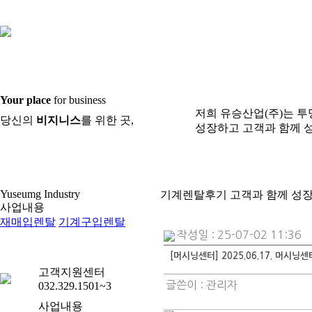
Your place
for business
저희 유승산업(주)는 
당신의
비지니스
를 위한 곳,
성장하고 고객과 함께 
Yuseumg Industry
기계렌탈후기
고객과 함께 성
사업내용
재매입렌탈
기계구입렌탈
작성일 : 25-07-02 11:36
기계렌탈후기
[머시닝센터] 2025.06.17. 머시닝센
고객지원센터
글쓴이 :
관리자
032.329.1501~3
사업내용