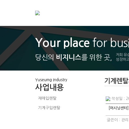
Your place
for bus
저희 유
당신의
를 위한 곳,
비지니스
성장하고
기계렌
Yuseumg Industry
사업내용
재매입렌탈
작성일 : 26
기계구입렌탈
[머시닝센터] 
기계렌탈후기
글쓴이 :
관리