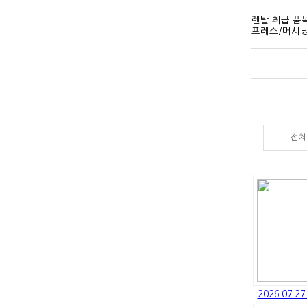
렌탈 취급 품
프레스/머시닝
전
2026.07.2