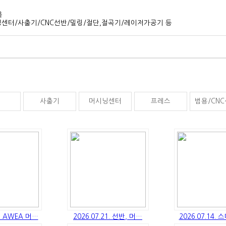
목
센터/사출기/CNC선반/밀링/절단,절곡기/레이저가공기 등
체
사출기
머시닝센터
프레스
범용/CN
7. AWEA 머…
2026.07.21. 선반, 머…
2026.07.14.